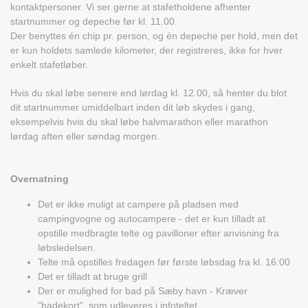
kontaktpersoner. Vi ser gerne at stafetholdene afhenter
startnummer og depeche før kl. 11.00.
Der benyttes én chip pr. person, og én depeche per hold, men det
er kun holdets samlede kilometer, der registreres, ikke for hver
enkelt stafetløber.
Hvis du skal løbe senere end lørdag kl. 12.00, så henter du blot
dit startnummer umiddelbart inden dit løb skydes i gang,
eksempelvis hvis du skal løbe halvmarathon eller marathon
lørdag aften eller søndag morgen.
Overnatning
Det er ikke muligt at campere på pladsen med
campingvogne og autocampere - det er kun tilladt at
opstille medbragte telte og pavilloner efter anvisning fra
løbsledelsen.
Telte må opstilles fredagen før første løbsdag fra kl. 16:00
Det er tilladt at bruge grill
Der er mulighed for bad
på Sæby havn - Kræver
"badekort", som udleveres i infoteltet.