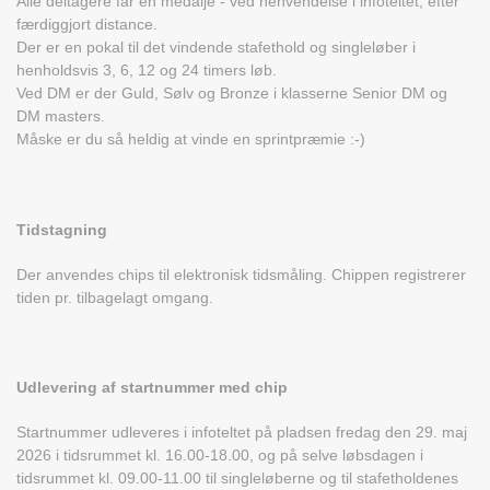
Alle deltagere får en medalje - ved henvendelse i infoteltet, efter
færdiggjort distance.
Der er en pokal til det vindende stafethold og singleløber i
henholdsvis 3, 6, 12 og 24 timers løb.
Ved DM er der Guld, Sølv og Bronze i klasserne Senior DM og
DM masters.
Måske er du så heldig at vinde en sprintpræmie :-)
Tidstagning
Der anvendes chips til elektronisk tidsmåling. Chippen registrerer
tiden pr. tilbagelagt omgang.
Udlevering af startnummer med chip
Startnummer udleveres i infoteltet på pladsen fredag den 29. maj
2026 i tidsrummet kl. 16.00-18.00, og på selve løbsdagen i
tidsrummet kl. 09.00-11.00 til singleløberne og til stafetholdenes