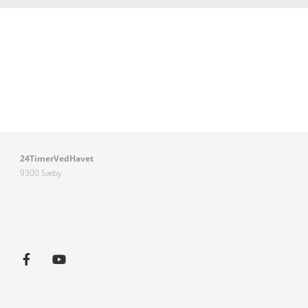
24TimerVedHavet
9300 Sæby