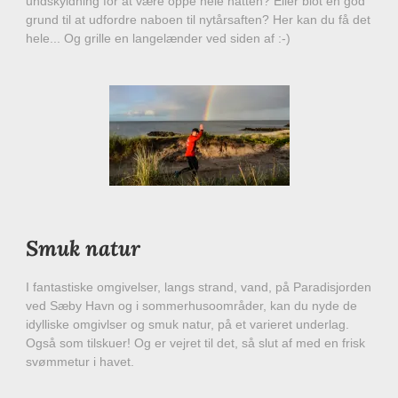
undskyldning for at være oppe hele natten? Eller blot en god
grund til at udfordre naboen til nytårsaften? Her kan du få det
hele... Og grille en langelænder ved siden af :-)
Smuk natur
I fantastiske omgivelser, langs strand, vand, på Paradisjorden
ved Sæby Havn og i sommerhusoområder, kan du nyde de
idylliske omgivlser og smuk natur, på et varieret underlag.
Også som tilskuer! Og er vejret til det, så slut af med en frisk
svømmetur i havet.