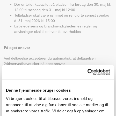
Der er toilet-kapacitet på pladsen
fra lørdag den 30. maj kl.
12:00 til søndag den 31. maj kl 12:00.
Teltpladser skal være rømmet og rengjorte senest søndag
d. 31. maj 2026 kl. 15:00
Løbsledelsens og brandmyndighedernes regler og
anvisninger skal til enhver tid overholdes
På eget ansvar
Ved deltagelse accepterer du automatisk, at deltagelse i
24timervedhavet sker på eget ansvar.
Reklame
Denne hjemmeside bruger cookies
Holdene har lov til at opstille skilte med holdnavn/firmanavn.
Det er ikke tilladt at reklamere for eller udlevere/sælge produkter
Vi bruger cookies til at tilpasse vores indhold og
eller ydelser i hele telt- og løbsområdet, med mindre løbsledelsen
annoncer, til at vise dig funktioner til sociale medier og til
har givet tilladelse hertil.
at analysere vores trafik. Vi deler også oplysninger om