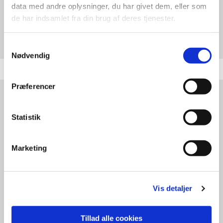
data med andre oplysninger, du har givet dem, eller som
de har indsamlet fra din brug af deres tjenester.
Samtykkevalg
Nødvendig
Præferencer
Samarbejdspartnere
Statistik
Marketing
Vis detaljer
Tillad alle cookies